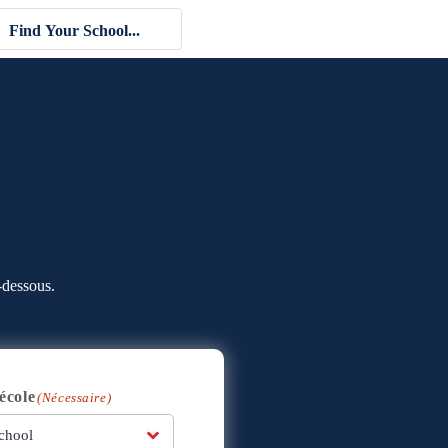
-dessous.
école
(Nécessaire)