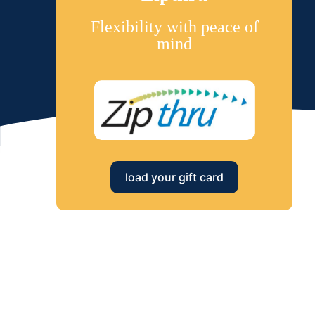
Flexibility with peace of
mind
load your gift card