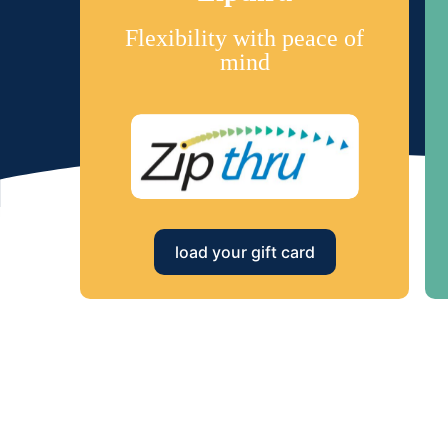
Flexibility with peace of
mind
load your gift card