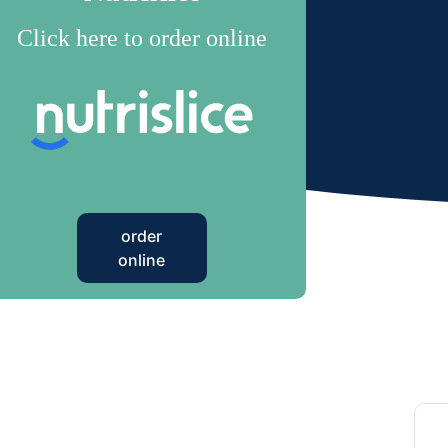
Click here to order online
order
online