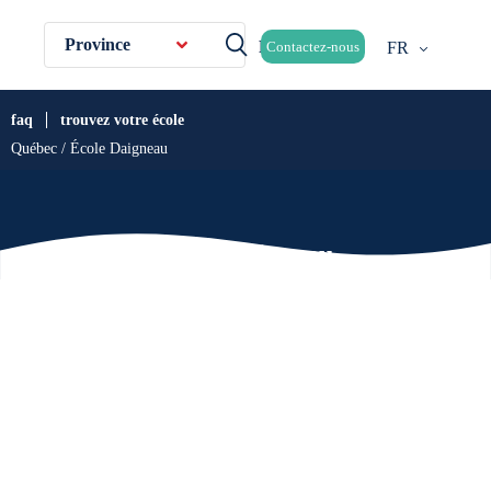
Province
Contactez-nous
FR
faq
trouvez votre école
Québec / École Daigneau
École Daigneau