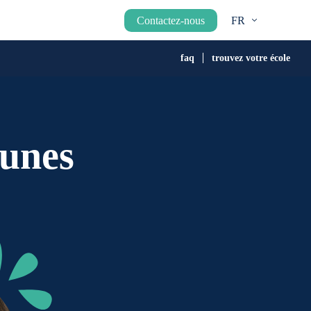
Contactez-nous
FR
faq
trouvez votre école
eunes