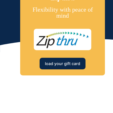
Flexibility with peace of
mind
load your gift card