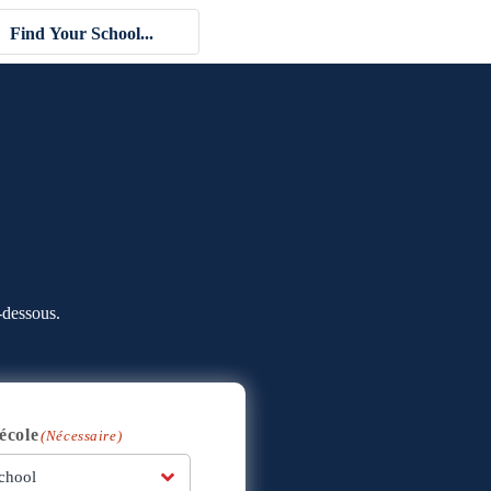
-dessous.
école
(Nécessaire)