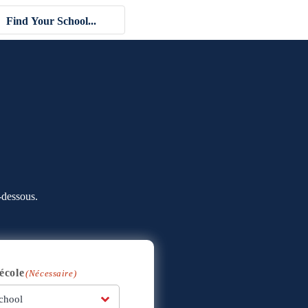
-dessous.
école
(Nécessaire)